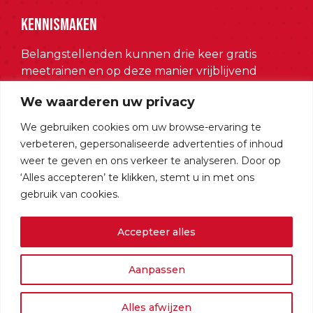
Kennismaken
Belangstellenden kunnen drie keer gratis
meetrainen en op deze manier vrijblijvend
met de volleybalsport kennismaken.
We waarderen uw privacy
Meld je aan
We gebruiken cookies om uw browse-ervaring te
verbeteren, gepersonaliseerde advertenties of inhoud
weer te geven en ons verkeer te analyseren. Door op
Socials
‘Alles accepteren’ te klikken, stemt u in met ons
gebruik van cookies.
Accepteer alles
Aanpassen
© 2026 Avanti Lochem
•
Disclaimer
•
Privacy beleid
Alles afwijzen
By sitework